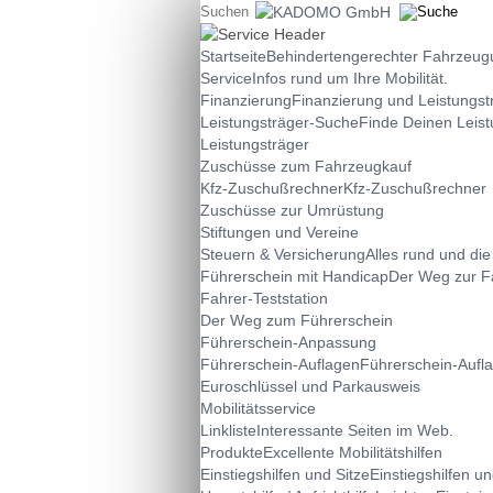
Startseite
Behindertengerechter Fahrzeu
Service
Infos rund um Ihre Mobilität.
Finanzierung
Finanzierung und Leistungst
Leistungsträger-Suche
Finde Deinen Leist
Leistungsträger
Zuschüsse zum Fahrzeugkauf
Kfz-Zuschußrechner
Kfz-Zuschußrechner
Zuschüsse zur Umrüstung
Stiftungen und Vereine
Steuern & Versicherung
Alles rund und di
Führerschein mit Handicap
Der Weg zur F
Fahrer-Teststation
Der Weg zum Führerschein
Führerschein-Anpassung
Führerschein-Auflagen
Führerschein-Aufl
Euroschlüssel und Parkausweis
Mobilitätsservice
Linkliste
Interessante Seiten im Web.
Produkte
Excellente Mobilitätshilfen
Einstiegshilfen und Sitze
Einstiegshilfen u