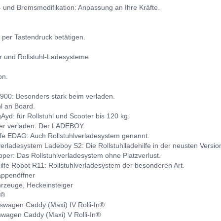
 und Bremsmodifikation: Anpassung an Ihre Kräfte.
 per Tastendruck betätigen.
ter und Rollstuhl-Ladesysteme
on.
6900: Besonders stark beim verladen.
l an Board.
Ayd: für Rollstuhl und Scooter bis 120 kg.
cher verladen: Der LADEBOY.
lfe EDAG: Auch Rollstuhlverladesystem genannt.
verladesystem Ladeboy S2: Die Rollstuhlladehilfe in der neusten Versio
opper: Das Rollstuhlverladesystem ohne Platzverlust.
hilfe Robot R11: Rollstuhlverladesystem der besonderen Art.
appenöffner
hrzeuge, Heckeinsteiger
n®
swagen Caddy (Maxi) IV Rolli-In®
swagen Caddy (Maxi) V Rolli-In®