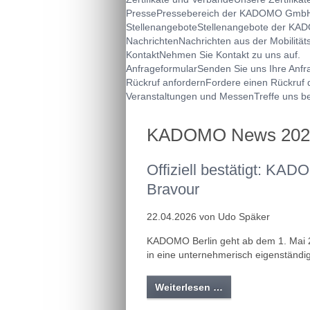
Presse
Pressebereich der KADOMO Gmb
Stellenangebote
Stellenangebote der K
Nachrichten
Nachrichten aus der Mobilitä
Kontakt
Nehmen Sie Kontakt zu uns auf.
Anfrageformular
Senden Sie uns Ihre Anfr
Rückruf anfordern
Fordere einen Rückruf
Veranstaltungen und Messen
Treffe uns b
KADOMO News 202
Offiziell bestätigt: KA
Bravour
22.04.2026 von Udo Späker
KADOMO Berlin geht ab dem 1. Mai 2
in eine unternehmerisch eigenständi
Weiterlesen …