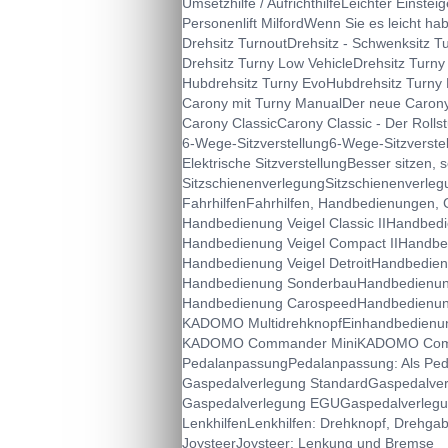
Umsetzhilfe / Aufrichthilfe
Leichter Einsteig
Personenlift Milford
Wenn Sie es leicht hab
Drehsitz Turnout
Drehsitz - Schwenksitz Tu
Drehsitz Turny Low Vehicle
Drehsitz Turny
Hubdrehsitz Turny Evo
Hubdrehsitz Turny 
Carony mit Turny Manual
Der neue Carony
Carony Classic
Carony Classic - Der Rollst
6-Wege-Sitzverstellung
6-Wege-Sitzverstel
Elektrische Sitzverstellung
Besser sitzen, 
Sitzschienenverlegung
Sitzschienenverleg
Fahrhilfen
Fahrhilfen, Handbedienungen,
Handbedienung Veigel Classic II
Handbedie
Handbedienung Veigel Compact II
Handbed
Handbedienung Veigel Detroit
Handbedienu
Handbedienung Sonderbau
Handbedienun
Handbedienung Carospeed
Handbedienun
KADOMO Multidrehknopf
Einhandbedienu
KADOMO Commander Mini
KADOMO Com
Pedalanpassung
Pedalanpassung: Als Ped
Gaspedalverlegung Standard
Gaspedalver
Gaspedalverlegung EGU
Gaspedalverlegun
Lenkhilfen
Lenkhilfen: Drehknopf, Drehgab
Joysteer
Joysteer: Lenkung und Bremse