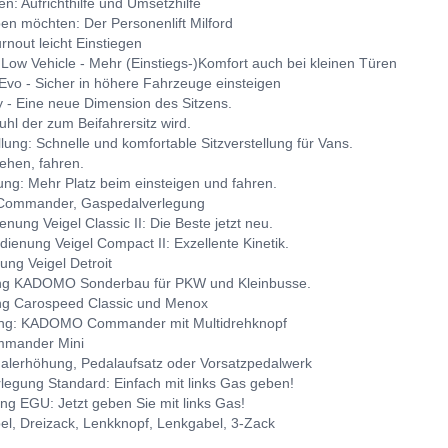
en: Aufrichthilfe und Umsetzhilfe
en möchten: Der Personenlift Milford
rnout leicht Einstiegen
 Low Vehicle - Mehr (Einstiegs-)Komfort auch bei kleinen Türen
Evo - Sicher in höhere Fahrzeuge einsteigen
 - Eine neue Dimension des Sitzens.
uhl der zum Beifahrersitz wird.
lung: Schnelle und komfortable Sitzverstellung für Vans.
sehen, fahren.
ung: Mehr Platz beim einsteigen und fahren.
 Commander, Gaspedalverlegung
nung Veigel Classic II: Die Beste jetzt neu.
ienung Veigel Compact II: Exzellente Kinetik.
ng Veigel Detroit
g KADOMO Sonderbau für PKW und Kleinbusse.
g Carospeed Classic und Menox
ng: KADOMO Commander mit Multidrehknopf
mander Mini
alerhöhung, Pedalaufsatz oder Vorsatzpedalwerk
legung Standard: Einfach mit links Gas geben!
g EGU: Jetzt geben Sie mit links Gas!
el, Dreizack, Lenkknopf, Lenkgabel, 3-Zack