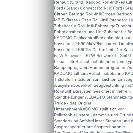
Renault (Grand) Kangoo Rolli-In®
Renault
Ford (Grand) Connect Rolli-In®
Ford (Gran
Citroen Berlingo Rolli-In®
Citroen Berlingo 
MB T-Klasse / Citan Rolli-In® (standard / 
Zubehör für Rolli-In®-Fahrzeuge
Zubehör 
Fahrdienstbedarf und Lifte
Zubehör für Beh
KADOMO Funkcontrol
Bedienkomfort pur
Kassettenlift K90 Aktiv
Platzsparend in alle
Kassettenlift K90
Große Freiheit: Der Kasse
BTW-Schwenklift
BTW-Schwenklift: Seit G
Linear-Lifte
Rollstuhlhebebühnen vom Typ
Rampenprogramm
Rampenprogramm: Auff
KADOMO Lift:Eins
Rolltuhlhebebühne KA
Trittstufen
Trittstufen zum leichten Einstieg
Alusystemboden
Fahrzeugbestuhlung mit
Rollstuhlhaltesystem
Gesichert mitfahren.
Standheizungen
WEBASTO Standheizung
Triride - das Original
Unternehmen
KADOMO stellt sich vor.
Philosophie
Unsere Leitmotive und Grund
Standort und Anfahrt
Unser Standort und 
Ansprechpartner
Ihre Ansprechpartner
Zertifikate und Verbände
Unsere Zertifika