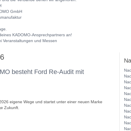
H
ADOMO GmbH
tsmanufaktur
age.
 deines KADOMO-Ansprechpartners an!
ei Veranstaltungen und Messen
6
Na
Nac
DOMO besteht Ford Re-Audit mit
Nac
Nac
Nac
Nac
Nac
026 eigene Wege und startet unter einer neuen Marke
Nac
ge Zukunft.
Nac
Nac
Nac
Nac