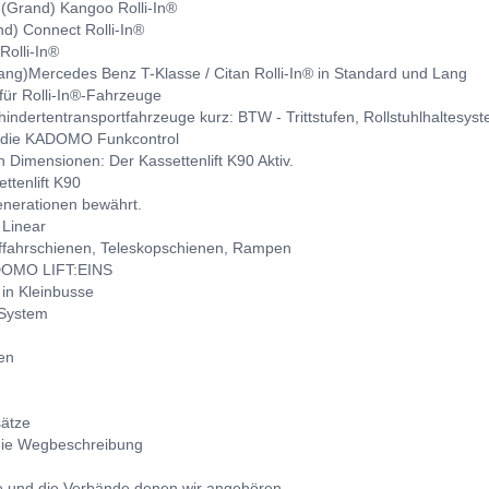
 (Grand) Kangoo Rolli-In®
d) Connect Rolli-In®
Rolli-In®
lang)
Mercedes Benz T-Klasse / Citan Rolli-In® in Standard und Lang
für Rolli-In®-Fahrzeuge
indertentransportfahrzeuge kurz: BTW - Trittstufen, Rollstuhlhaltesys
: die KADOMO Funkcontrol
n Dimensionen: Der Kassettenlift K90 Aktiv.
ttenlift K90
enerationen bewährt.
 Linear
ahrschienen, Teleskopschienen, Rampen
DOMO LIFT:EINS
 in Kleinbusse
 System
en
sätze
die Wegbeschreibung
te und die Verbände denen wir angehören.