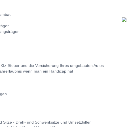
gumbau
räger
ungsträger
e Kfz-Steuer und die Versicherung Ihres umgebauten Autos
ahrerlaubnis wenn man ein Handicap hat
agen
nd Sitze - Dreh- und Schwenksitze und Umsetzhilfen